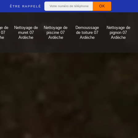
ÊTRE RAPPELÉ
ge de
Nettoyage de
Nettoyage de
Demoussage
Nettoyage de
 07
muret 07
piscine 07
de toiture 07
pignon 07
he
Ardèche
Ardèche
Ardèche
Ardèche