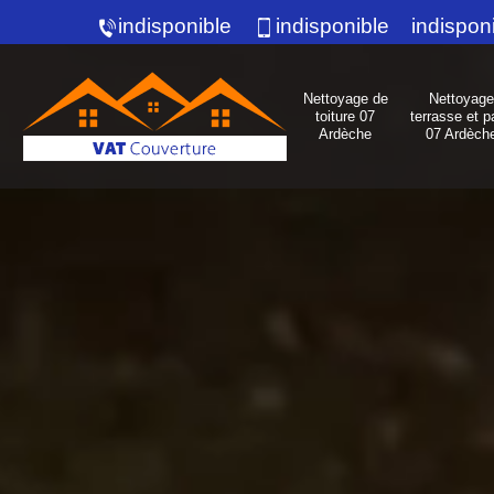
indisponible
indisponible
indispon
Nettoyage de
Nettoyage
toiture 07
terrasse et p
Ardèche
07 Ardèch