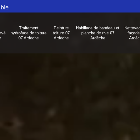
ible
Traitement
Peinture
Habillage de bandeau et
Nettoya
avé
hydrofuge de toiture
toiture 07
planche de rive 07
façade
e
07 Ardèche
Ardèche
Ardèche
Ardèc