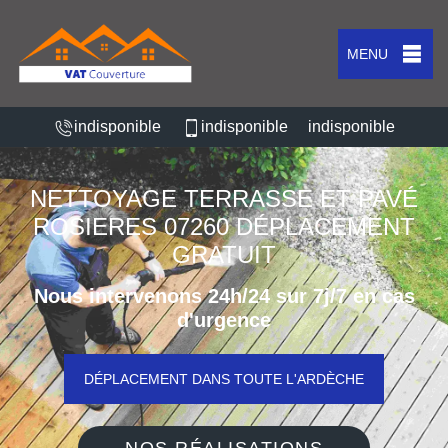
MENU
indisponible
indisponible
indisponible
NETTOYAGE TERRASSE ET PAVÉ
ROSIERES 07260 DÉPLACEMENT
GRATUIT
Nous intervenons 24h/24 sur 7j/7 en cas
d'urgence
DÉPLACEMENT DANS TOUTE L'ARDÈCHE