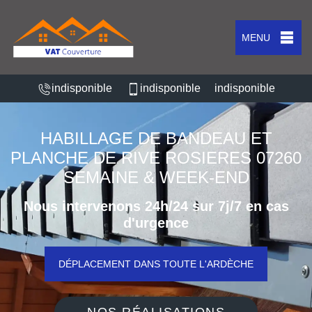
MENU
indisponible
indisponible
indisponible
HABILLAGE DE BANDEAU ET
PLANCHE DE RIVE ROSIERES 07260
SEMAINE & WEEK-END
Nous intervenons 24h/24 sur 7j/7 en cas
d'urgence
DÉPLACEMENT DANS TOUTE L'ARDÈCHE