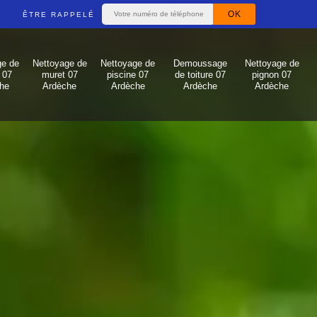
ÊTRE RAPPELÉ
ge de
Nettoyage de
Nettoyage de
Demoussage
Nettoyage de
 07
muret 07
piscine 07
de toiture 07
pignon 07
he
Ardèche
Ardèche
Ardèche
Ardèche