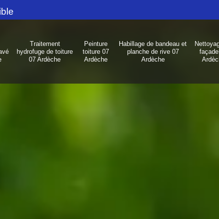
ible
Traitement
Peinture
Habillage de bandeau et
Nettoya
avé
hydrofuge de toiture
toiture 07
planche de rive 07
façade
e
07 Ardèche
Ardèche
Ardèche
Ardèc