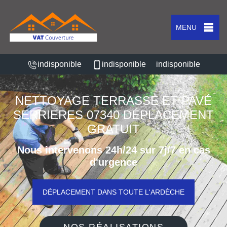
MENU
indisponible
indisponible
indisponible
NETTOYAGE TERRASSE ET PAVÉ
SERRIERES 07340 DÉPLACEMENT
GRATUIT
Nous intervenons 24h/24 sur 7j/7 en cas
d'urgence
DÉPLACEMENT DANS TOUTE L'ARDÈCHE