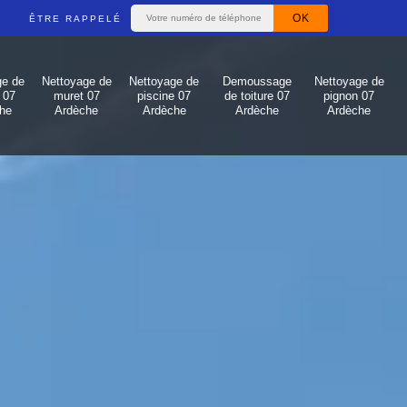
ÊTRE RAPPELÉ
ge de
Nettoyage de
Nettoyage de
Demoussage
Nettoyage de
 07
muret 07
piscine 07
de toiture 07
pignon 07
he
Ardèche
Ardèche
Ardèche
Ardèche