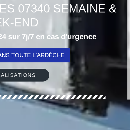
ES 07340 SEMAINE &
K-END
4 sur 7j/7 en cas d'urgence
NS TOUTE L'ARDÈCHE
ALISATIONS