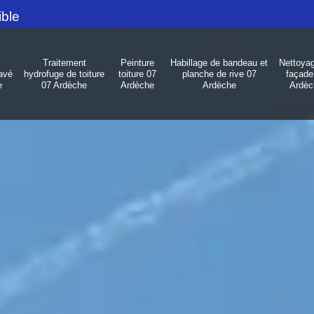
ible
Traitement
Peinture
Habillage de bandeau et
Nettoya
avé
hydrofuge de toiture
toiture 07
planche de rive 07
façade
e
07 Ardèche
Ardèche
Ardèche
Ardèc