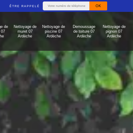
ÊTRE RAPPELÉ
ge de
Nettoyage de
Nettoyage de
Demoussage
Nettoyage de
 07
muret 07
piscine 07
de toiture 07
pignon 07
he
Ardèche
Ardèche
Ardèche
Ardèche