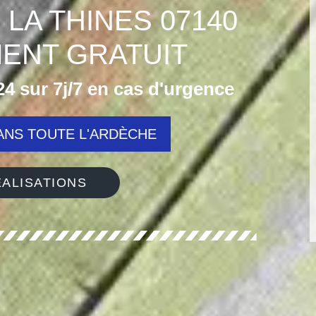
LA THINES 07140
ENT GRATUIT
4 sur 7j/7 en cas d'urgence
NS TOUTE L'ARDÈCHE
ALISATIONS