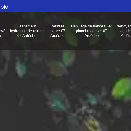
ible
Traitement
Peinture
Habillage de bandeau et
Nettoya
avé
hydrofuge de toiture
toiture 07
planche de rive 07
façade
e
07 Ardèche
Ardèche
Ardèche
Ardèc