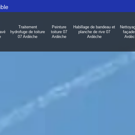
ible
Traitement
Peinture
Habillage de bandeau et
Nettoya
avé
hydrofuge de toiture
toiture 07
planche de rive 07
façade
e
07 Ardèche
Ardèche
Ardèche
Ardèc