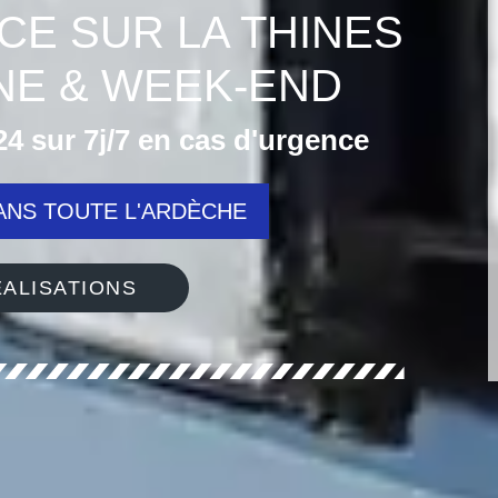
CE SUR LA THINES
INE & WEEK-END
4 sur 7j/7 en cas d'urgence
NS TOUTE L'ARDÈCHE
ALISATIONS