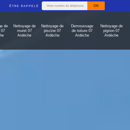
ÊTRE RAPPELÉ
ge de
Nettoyage de
Nettoyage de
Demoussage
Nettoyage de
 07
muret 07
piscine 07
de toiture 07
pignon 07
he
Ardèche
Ardèche
Ardèche
Ardèche