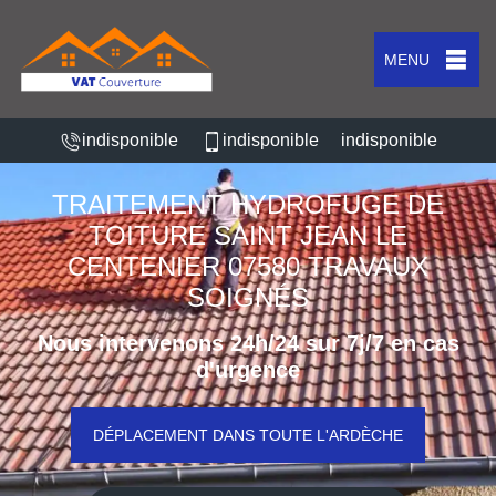
MENU
indisponible
indisponible
indisponible
TRAITEMENT HYDROFUGE DE
TOITURE SAINT JEAN LE
CENTENIER 07580 TRAVAUX
SOIGNÉS
Nous intervenons 24h/24 sur 7j/7 en cas
d'urgence
DÉPLACEMENT DANS TOUTE L'ARDÈCHE