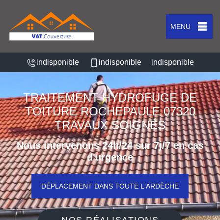
MENU
indisponible
indisponible
indisponible
TRAITEMENT HYDROFUGE DE
TOITURE ROCHEPAULE 07320
TRAVAUX SOIGNÉS
Nous intervenons 24h/24 sur 7j/7 en cas
d'urgence
DÉPLACEMENT DANS TOUTE L'ARDÈCHE