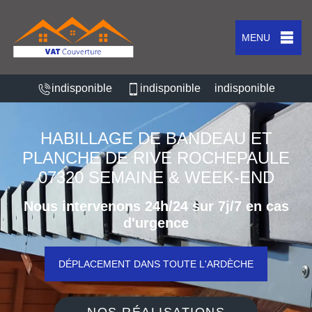
MENU
indisponible
indisponible
indisponible
HABILLAGE DE BANDEAU ET
PLANCHE DE RIVE ROCHEPAULE
07320 SEMAINE & WEEK-END
Nous intervenons 24h/24 sur 7j/7 en cas
d'urgence
DÉPLACEMENT DANS TOUTE L'ARDÈCHE