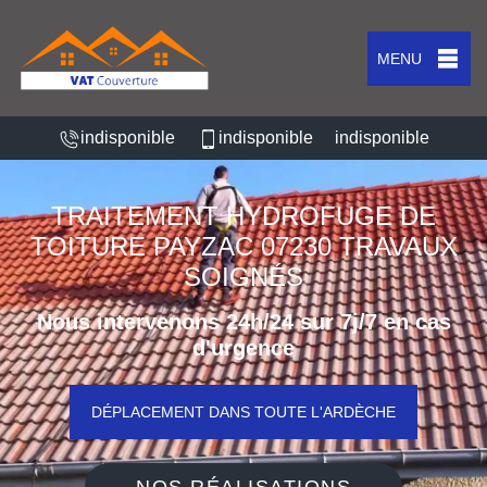
MENU
indisponible
indisponible
indisponible
TRAITEMENT HYDROFUGE DE
TOITURE PAYZAC 07230 TRAVAUX
SOIGNÉS
Nous intervenons 24h/24 sur 7j/7 en cas
d'urgence
DÉPLACEMENT DANS TOUTE L'ARDÈCHE