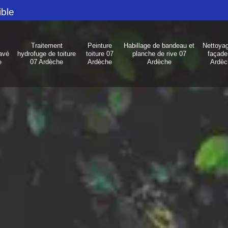
ible
Traitement
Peinture
Habillage de bandeau et
Nettoya
avé
hydrofuge de toiture
toiture 07
planche de rive 07
façade
e
07 Ardèche
Ardèche
Ardèche
Ardèc