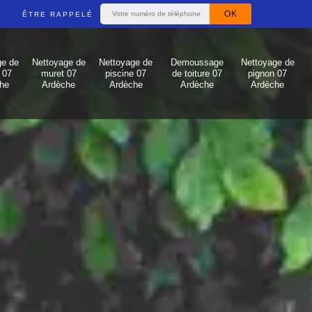
ÊTRE RAPPELÉ
ge de
Nettoyage de
Nettoyage de
Demoussage
Nettoyage de
 07
muret 07
piscine 07
de toiture 07
pignon 07
he
Ardèche
Ardèche
Ardèche
Ardèche