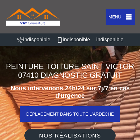
MENU
indisponible
indisponible
indisponible
PEINTURE TOITURE SAINT VICTOR
07410 DIAGNOSTIC GRATUIT
Nous intervenons 24h/24 sur 7j/7 en cas
d'urgence
DÉPLACEMENT DANS TOUTE L'ARDÈCHE
NOS RÉALISATIONS