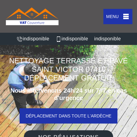
MENU
indisponible
indisponible
indisponible
NETTOYAGE TERRASSE ET PAVÉ
SAINT VICTOR 07410
DÉPLACEMENT GRATUIT
Nous intervenons 24h/24 sur 7j/7 en cas
d'urgence
DÉPLACEMENT DANS TOUTE L'ARDÈCHE