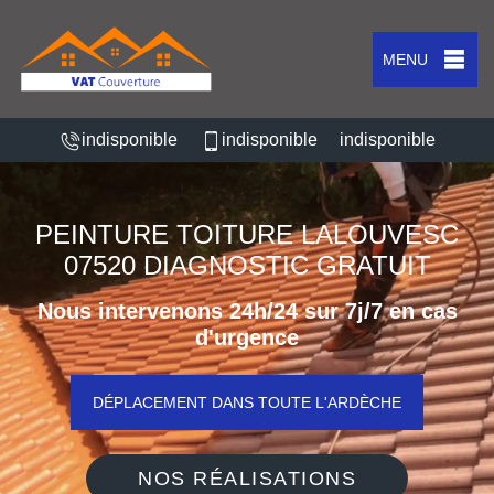
MENU
indisponible
indisponible
indisponible
PEINTURE TOITURE LALOUVESC
07520 DIAGNOSTIC GRATUIT
Nous intervenons 24h/24 sur 7j/7 en cas
d'urgence
DÉPLACEMENT DANS TOUTE L'ARDÈCHE
NOS RÉALISATIONS