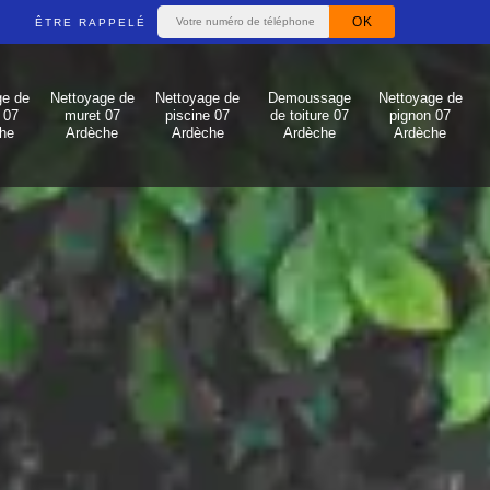
ÊTRE RAPPELÉ
ge de
Nettoyage de
Nettoyage de
Demoussage
Nettoyage de
 07
muret 07
piscine 07
de toiture 07
pignon 07
he
Ardèche
Ardèche
Ardèche
Ardèche