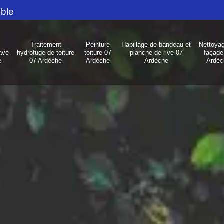
ible
Traitement
Peinture
Habillage de bandeau et
Nettoya
avé
hydrofuge de toiture
toiture 07
planche de rive 07
façade
e
07 Ardèche
Ardèche
Ardèche
Ardèc