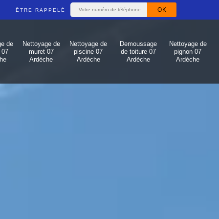
ÊTRE RAPPELÉ
ge de
Nettoyage de
Nettoyage de
Demoussage
Nettoyage de
 07
muret 07
piscine 07
de toiture 07
pignon 07
he
Ardèche
Ardèche
Ardèche
Ardèche