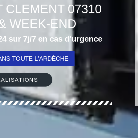
T CLEMENT 07310
& WEEK-END
4 sur 7j/7 en cas d'urgence
NS TOUTE L'ARDÈCHE
ALISATIONS