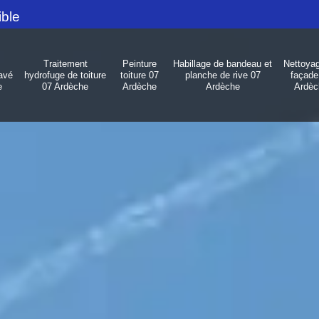
ible
Traitement
Peinture
Habillage de bandeau et
Nettoya
avé
hydrofuge de toiture
toiture 07
planche de rive 07
façade
e
07 Ardèche
Ardèche
Ardèche
Ardèc