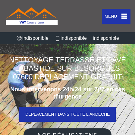
MENU
indisponible
indisponible
indisponible
NETTOYAGE TERRASSE ET PAVÉ
LABASTIDE SUR BESORGUES
07600 DÉPLACEMENT GRATUIT
Nous intervenons 24h/24 sur 7j/7 en cas
d'urgence
DÉPLACEMENT DANS TOUTE L'ARDÈCHE