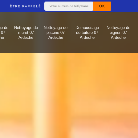
ÊTRE RAPPELÉ
ge de
Nettoyage de
Nettoyage de
Demoussage
Nettoyage de
 07
muret 07
piscine 07
de toiture 07
pignon 07
he
Ardèche
Ardèche
Ardèche
Ardèche