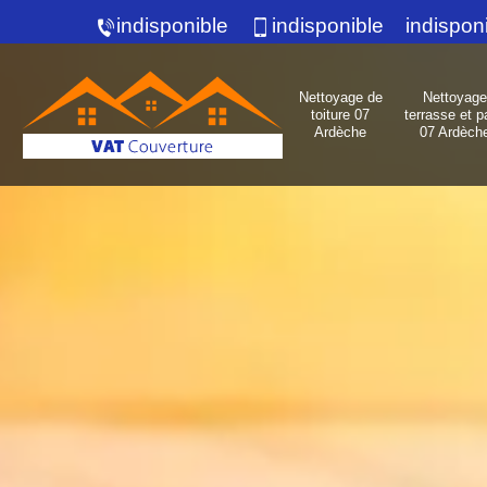
indisponible
indisponible
indispon
Nettoyage de
Nettoyage
toiture 07
terrasse et p
Ardèche
07 Ardèch