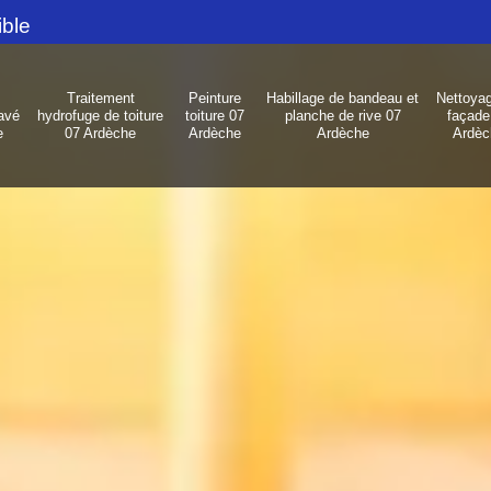
ible
Traitement
Peinture
Habillage de bandeau et
Nettoya
avé
hydrofuge de toiture
toiture 07
planche de rive 07
façade
e
07 Ardèche
Ardèche
Ardèche
Ardèc