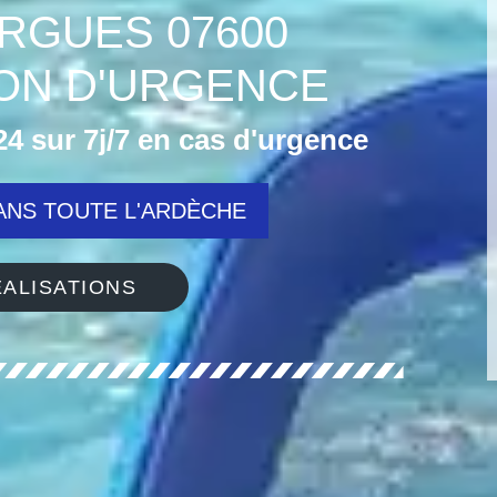
RGUES 07600
ON D'URGENCE
4 sur 7j/7 en cas d'urgence
NS TOUTE L'ARDÈCHE
ALISATIONS