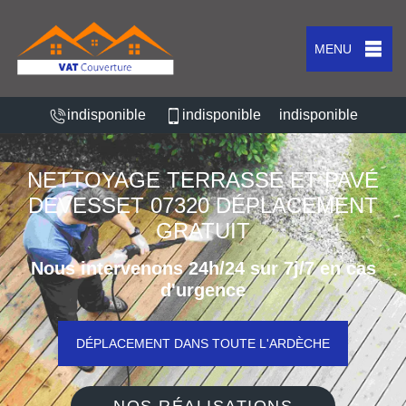
MENU
indisponible
indisponible
indisponible
NETTOYAGE TERRASSE ET PAVÉ
DEVESSET 07320 DÉPLACEMENT
GRATUIT
Nous intervenons 24h/24 sur 7j/7 en cas
d'urgence
DÉPLACEMENT DANS TOUTE L'ARDÈCHE