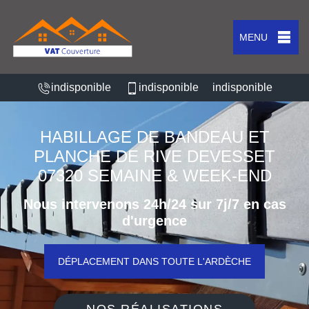
MENU
indisponible
indisponible
indisponible
HABILLAGE DE BANDEAU ET
PLANCHE DE RIVE DEVESSET
07320 SEMAINE & WEEK-END
Nous intervenons 24h/24 sur 7j/7 en cas
d'urgence
DÉPLACEMENT DANS TOUTE L'ARDÈCHE