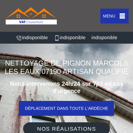
MENU
indisponible
indisponible
indisponible
NETTOYAGE DE PIGNON MARCOLS
LES EAUX 07190 ARTISAN QUALIFIÉ
Nous intervenons 24h/24 sur 7j/7 en cas
d'urgence
DÉPLACEMENT DANS TOUTE L'ARDÈCHE
NOS RÉALISATIONS