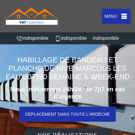
MENU
indisponible
indisponible
indisponible
HABILLAGE DE BANDEAU ET
PLANCHE DE RIVE MARCOLS LES
EAUX 07190 SEMAINE & WEEK-END
Nous intervenons 24h/24 sur 7j/7 en cas
d'urgence
DÉPLACEMENT DANS TOUTE L'ARDÈCHE