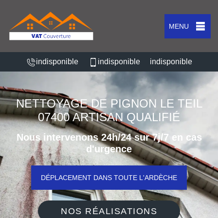
MENU
indisponible
indisponible
indisponible
NETTOYAGE DE PIGNON LE TEIL
07400 ARTISAN QUALIFIÉ
Nous intervenons 24h/24 sur 7j/7 en cas
d'urgence
DÉPLACEMENT DANS TOUTE L'ARDÈCHE
NOS RÉALISATIONS