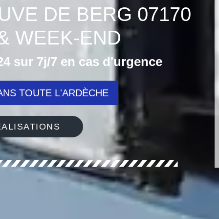
EUVE DE BERG 07170
& WEEK-END
4 sur 7j/7 en cas d'urgence
NS TOUTE L'ARDÈCHE
ALISATIONS