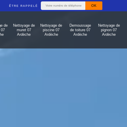
ÊTRE RAPPELÉ
ge de
Nettoyage de
Nettoyage de
Demoussage
Nettoyage de
 07
muret 07
piscine 07
de toiture 07
pignon 07
he
Ardèche
Ardèche
Ardèche
Ardèche