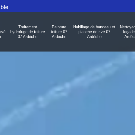
ible
Traitement
Peinture
Habillage de bandeau et
Nettoya
avé
hydrofuge de toiture
toiture 07
planche de rive 07
façade
e
07 Ardèche
Ardèche
Ardèche
Ardèc