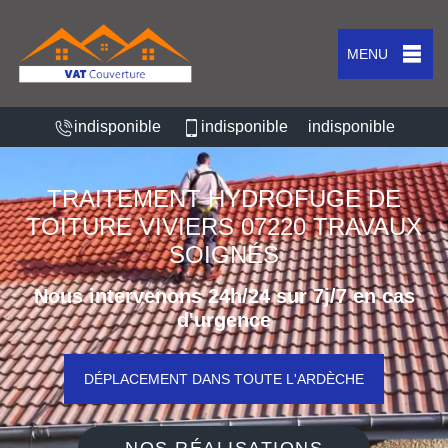
MENU
indisponible
indisponible
indisponible
TRAITEMENT HYDROFUGE DE
TOITURE VIVIERS 07220 TRAVAUX
SOIGNÉS
Nous intervenons 24h/24 sur 7j/7 en cas
d'urgence
DÉPLACEMENT DANS TOUTE L'ARDÈCHE