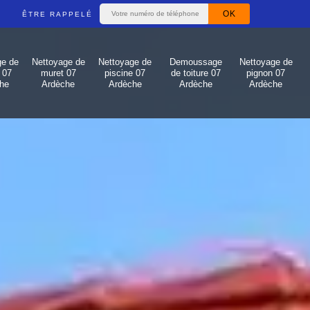
ÊTRE RAPPELÉ
ge de
Nettoyage de
Nettoyage de
Demoussage
Nettoyage de
 07
muret 07
piscine 07
de toiture 07
pignon 07
he
Ardèche
Ardèche
Ardèche
Ardèche