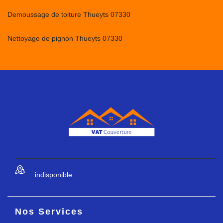
Demoussage de toiture Thueyts 07330
Nettoyage de pignon Thueyts 07330
indisponible
Nos Services