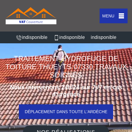
MENU
indisponible
indisponible
indisponible
TRAITEMENT HYDROFUGE DE
TOITURE THUEYTS 07330 TRAVAUX
SOIGNÉS
Nous intervenons 24h/24 sur 7j/7 en cas
d'urgence
DÉPLACEMENT DANS TOUTE L'ARDÈCHE