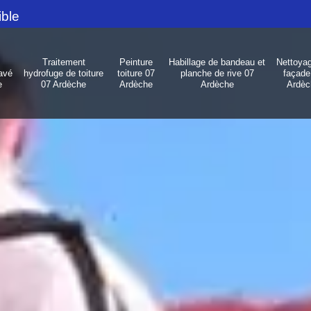
ible
Traitement
Peinture
Habillage de bandeau et
Nettoya
avé
hydrofuge de toiture
toiture 07
planche de rive 07
façade
e
07 Ardèche
Ardèche
Ardèche
Ardèc