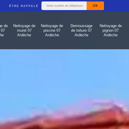
ÊTRE RAPPELÉ
ge de
Nettoyage de
Nettoyage de
Demoussage
Nettoyage de
 07
muret 07
piscine 07
de toiture 07
pignon 07
he
Ardèche
Ardèche
Ardèche
Ardèche