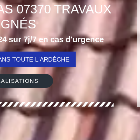
AS 07370 TRAVAUX
IGNÉS
4 sur 7j/7 en cas d'urgence
NS TOUTE L'ARDÈCHE
ALISATIONS