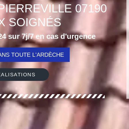
PIERREVILLE 07190
X SOIGNÉS
4 sur 7j/7 en cas d'urgence
NS TOUTE L'ARDÈCHE
ALISATIONS