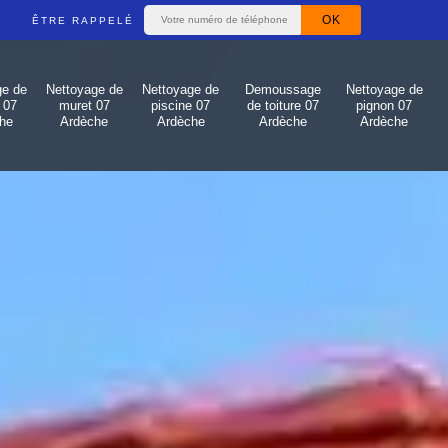
ÊTRE RAPPELÉ
ge de
Nettoyage de
Nettoyage de
Demoussage
Nettoyage de
 07
muret 07
piscine 07
de toiture 07
pignon 07
he
Ardèche
Ardèche
Ardèche
Ardèche