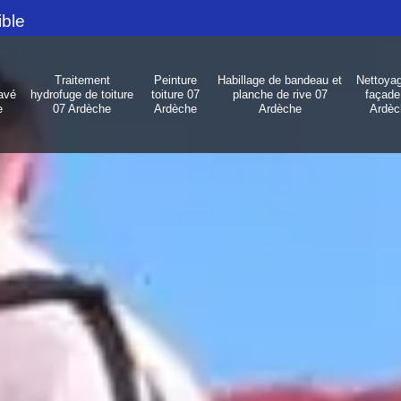
ible
Traitement
Peinture
Habillage de bandeau et
Nettoya
avé
hydrofuge de toiture
toiture 07
planche de rive 07
façade
e
07 Ardèche
Ardèche
Ardèche
Ardèc