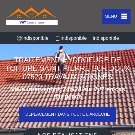
MENU
indisponible
indisponible
indisponible
TRAITEMENT HYDROFUGE DE
TOITURE SAINT PIERRE SUR DOUX
07520 TRAVAUX SOIGNÉS
Nous intervenons 24h/24 sur 7j/7 en cas
d'urgence
DÉPLACEMENT DANS TOUTE L'ARDÈCHE