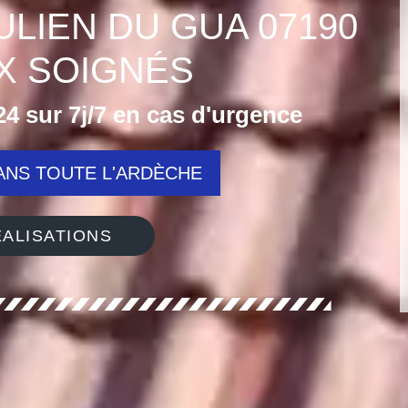
ULIEN DU GUA 07190
X SOIGNÉS
4 sur 7j/7 en cas d'urgence
NS TOUTE L'ARDÈCHE
ALISATIONS