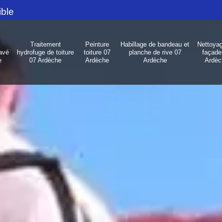
ible
Traitement
Peinture
Habillage de bandeau et
Nettoya
avé
hydrofuge de toiture
toiture 07
planche de rive 07
façade
e
07 Ardèche
Ardèche
Ardèche
Ardèc