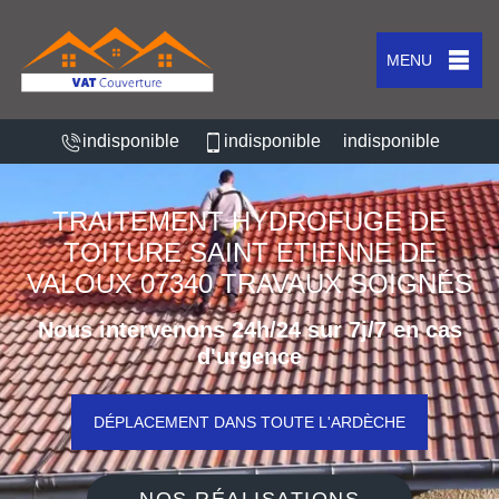
MENU
indisponible
indisponible
indisponible
TRAITEMENT HYDROFUGE DE
TOITURE SAINT ETIENNE DE
VALOUX 07340 TRAVAUX SOIGNÉS
Nous intervenons 24h/24 sur 7j/7 en cas
d'urgence
DÉPLACEMENT DANS TOUTE L'ARDÈCHE