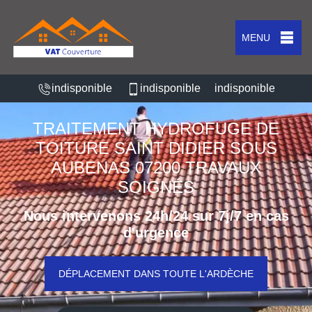
MENU
indisponible
indisponible
indisponible
TRAITEMENT HYDROFUGE DE
TOITURE SAINT DIDIER SOUS
AUBENAS 07200 TRAVAUX
SOIGNÉS
Nous intervenons 24h/24 sur 7j/7 en cas
d'urgence
DÉPLACEMENT DANS TOUTE L'ARDÈCHE