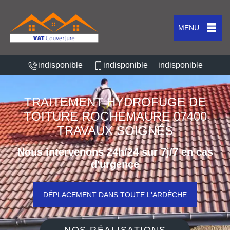
MENU
indisponible
indisponible
indisponible
TRAITEMENT HYDROFUGE DE
TOITURE ROCHEMAURE 07400
TRAVAUX SOIGNÉS
Nous intervenons 24h/24 sur 7j/7 en cas
d'urgence
DÉPLACEMENT DANS TOUTE L'ARDÈCHE