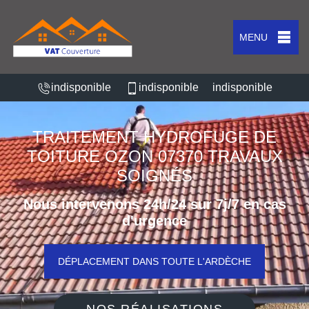
MENU
indisponible
indisponible
indisponible
TRAITEMENT HYDROFUGE DE
TOITURE OZON 07370 TRAVAUX
SOIGNÉS
Nous intervenons 24h/24 sur 7j/7 en cas
d'urgence
DÉPLACEMENT DANS TOUTE L'ARDÈCHE