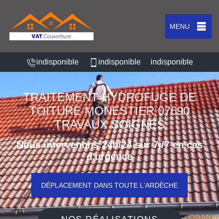
MENU
indisponible
indisponible
indisponible
TRAITEMENT HYDROFUGE DE
TOITURE MONESTIER 07690
TRAVAUX SOIGNÉS
Nous intervenons 24h/24 sur 7j/7 en cas
d'urgence
DÉPLACEMENT DANS TOUTE L'ARDÈCHE