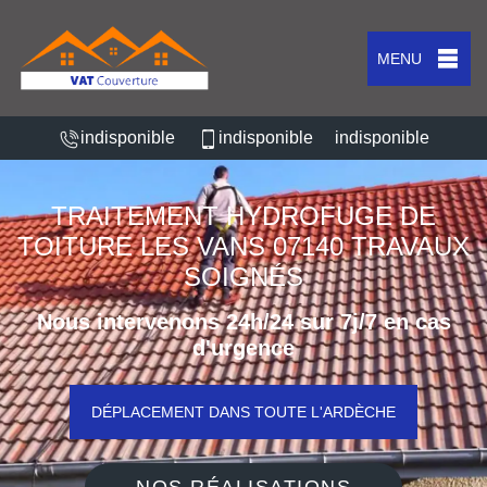
MENU
indisponible
indisponible
indisponible
TRAITEMENT HYDROFUGE DE
TOITURE LES VANS 07140 TRAVAUX
SOIGNÉS
Nous intervenons 24h/24 sur 7j/7 en cas
d'urgence
DÉPLACEMENT DANS TOUTE L'ARDÈCHE