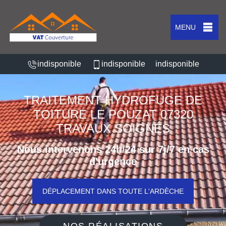
MENU
indisponible
indisponible
indisponible
TRAITEMENT HYDROFUGE DE
TOITURE LE POUZAT 07320
TRAVAUX SOIGNÉS
Nous intervenons 24h/24 sur 7j/7 en cas
d'urgence
DÉPLACEMENT DANS TOUTE L'ARDÈCHE