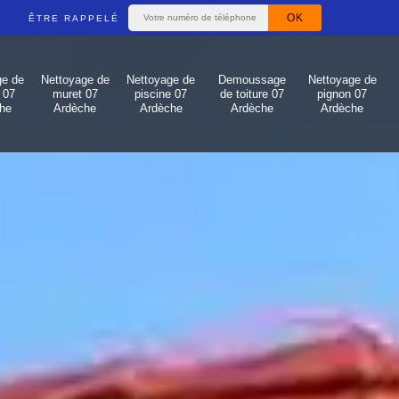
ÊTRE RAPPELÉ
ge de
Nettoyage de
Nettoyage de
Demoussage
Nettoyage de
 07
muret 07
piscine 07
de toiture 07
pignon 07
he
Ardèche
Ardèche
Ardèche
Ardèche