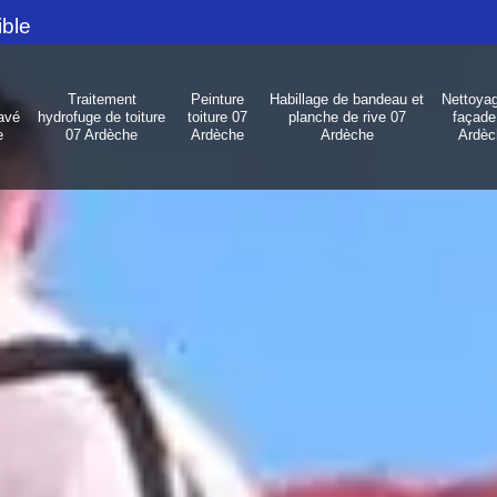
ible
Traitement
Peinture
Habillage de bandeau et
Nettoya
avé
hydrofuge de toiture
toiture 07
planche de rive 07
façade
e
07 Ardèche
Ardèche
Ardèche
Ardèc