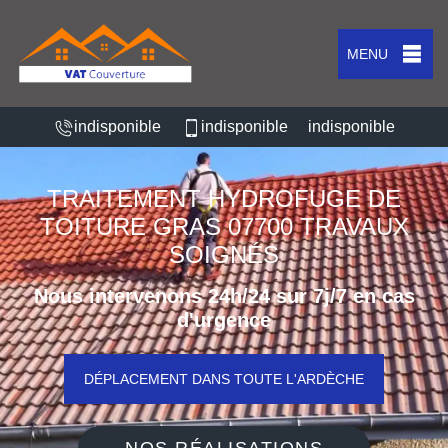
MENU
indisponible
indisponible
indisponible
TRAITEMENT HYDROFUGE DE
TOITURE GRAS 07700 TRAVAUX
SOIGNÉS
Nous intervenons 24h/24 sur 7j/7 en cas
d'urgence
DÉPLACEMENT DANS TOUTE L'ARDÈCHE