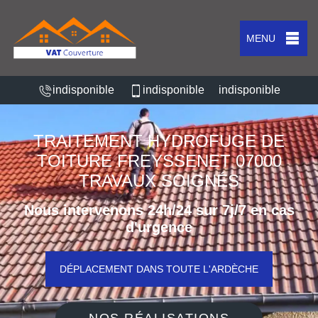
MENU
indisponible
indisponible
indisponible
TRAITEMENT HYDROFUGE DE
TOITURE FREYSSENET 07000
TRAVAUX SOIGNÉS
Nous intervenons 24h/24 sur 7j/7 en cas
d'urgence
DÉPLACEMENT DANS TOUTE L'ARDÈCHE