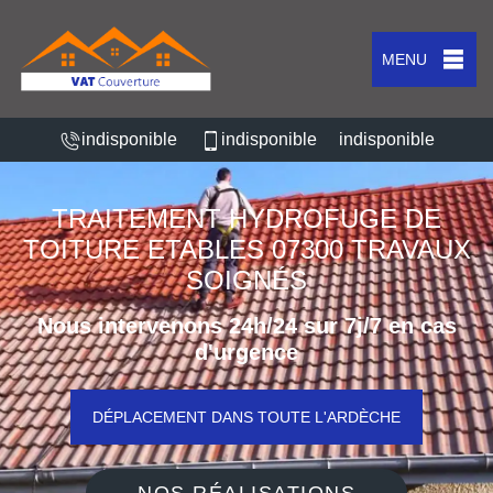
MENU
indisponible
indisponible
indisponible
TRAITEMENT HYDROFUGE DE
TOITURE ETABLES 07300 TRAVAUX
SOIGNÉS
Nous intervenons 24h/24 sur 7j/7 en cas
d'urgence
DÉPLACEMENT DANS TOUTE L'ARDÈCHE