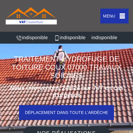
MENU
indisponible
indisponible
indisponible
TRAITEMENT HYDROFUGE DE
TOITURE COUX 07000 TRAVAUX
SOIGNÉS
Nous intervenons 24h/24 sur 7j/7 en cas
d'urgence
DÉPLACEMENT DANS TOUTE L'ARDÈCHE