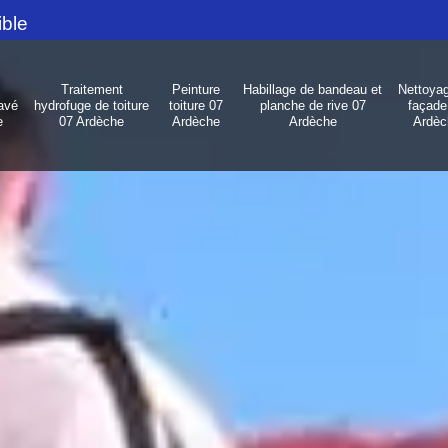
ible
Traitement
Peinture
Habillage de bandeau et
Nettoya
avé
hydrofuge de toiture
toiture 07
planche de rive 07
façade
e
07 Ardèche
Ardèche
Ardèche
Ardèc