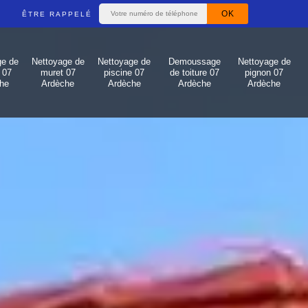
ÊTRE RAPPELÉ
ge de
Nettoyage de
Nettoyage de
Demoussage
Nettoyage de
 07
muret 07
piscine 07
de toiture 07
pignon 07
he
Ardèche
Ardèche
Ardèche
Ardèche