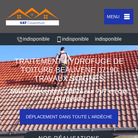
MENU
indisponible
indisponible
indisponible
TRAITEMENT HYDROFUGE DE
TOITURE BEAUVENE 07190
TRAVAUX SOIGNÉS
Nous intervenons 24h/24 sur 7j/7 en cas
d'urgence
DÉPLACEMENT DANS TOUTE L'ARDÈCHE