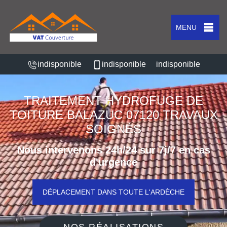
MENU
indisponible
indisponible
indisponible
TRAITEMENT HYDROFUGE DE
TOITURE BALAZUC 07120 TRAVAUX
SOIGNÉS
Nous intervenons 24h/24 sur 7j/7 en cas
d'urgence
DÉPLACEMENT DANS TOUTE L'ARDÈCHE