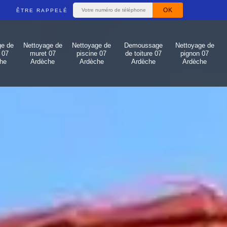
ÊTRE RAPPELÉ
ge de
Nettoyage de
Nettoyage de
Demoussage
Nettoyage de
 07
muret 07
piscine 07
de toiture 07
pignon 07
he
Ardèche
Ardèche
Ardèche
Ardèche