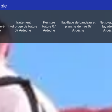
ible
Traitement
Peinture
Habillage de bandeau et
Nettoya
avé
hydrofuge de toiture
toiture 07
planche de rive 07
façade
e
07 Ardèche
Ardèche
Ardèche
Ardèc