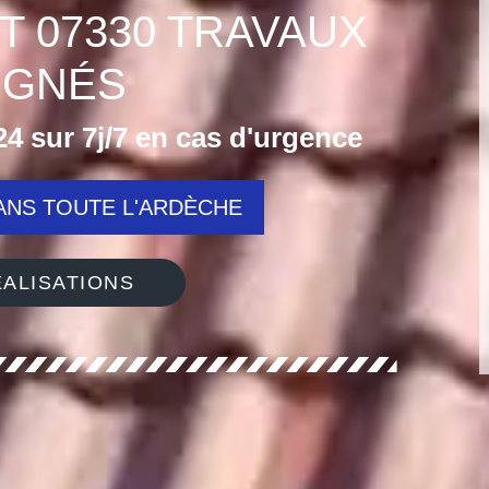
T 07330 TRAVAUX
IGNÉS
4 sur 7j/7 en cas d'urgence
NS TOUTE L'ARDÈCHE
ALISATIONS