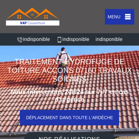
MENU
indisponible
indisponible
indisponible
TRAITEMENT HYDROFUGE DE
TOITURE ACCONS 07160 TRAVAUX
SOIGNÉS
Nous intervenons 24h/24 sur 7j/7 en cas
d'urgence
DÉPLACEMENT DANS TOUTE L'ARDÈCHE